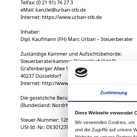
Telfax: (0 21 91) 76 27 3
eMail: kanzlei@urban-stb.de
Internet:
https://www.urban-stb.de
Inhaber:
Dipl. Kaufmann (FH) Marc Urban – Steuerberater
Zuständige Kammer und Aufsichtsbehörde:
Steuerberaterkammer Düsseldorf (KdöR)
Grafenberger Allee 98
40237 Düsseldorf
Internet:
http://www.stbk-duesseldorf.de
Zustimmung
Die gesetzliche Berufsbezeichnung 'Steuerberate
(Bundesland: Nordrhein-Westfalen) verliehen.
Diese Webseite verwendet 
Steuer-Nummer: 126/5180/1199
Wir verwenden Cookies, um I
USt-Id.-Nr.: DE301278679
und die Zugriffe auf unsere 