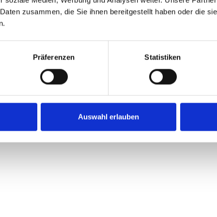
r soziale Medien, Werbung und Analysen weiter. Unsere Partner
MDStV:
 Daten zusammen, die Sie ihnen bereitgestellt haben oder die s
n.
Wesentlichen den nachstehenden gesetzlichen
Präferenzen
Statistiken
z (DVStBG)
Auswahl erlauben
i der Bundessteuerberaterkammer unter