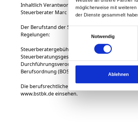
Website an unsere Partner fü
Inhaltlich Verantwortlicher gemäß § 10 Absatz 3 
möglicherweise mit weiteren
Steuerberater Marc Urban (Anschrift wie oben)
der Dienste gesammelt habe
Der Berufstand der Steuerberater unterliegt im 
Einwilligungsauswahl
Regelungen:
Notwendig
Steuerberatergebührenverordnung (StBGebV)
Steuerberatungsgesetz (StBerG)
Durchführungsverordnung Steuerberatungsgeset
Berufsordnung (BOStB)
Ablehnen
Die berufsrechtlichen Regelungen können Sie be
www.bstbk.de
einsehen.