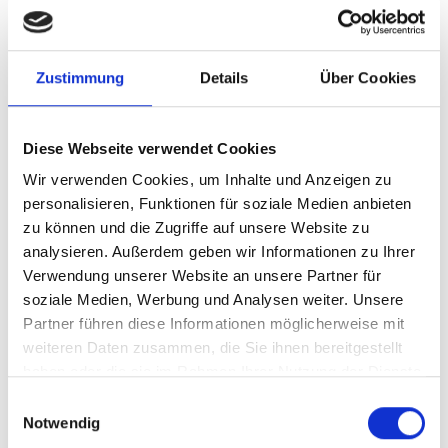
Überzeugen Sie sich selbst, dass sich das gleich
mehrfach lohnt. In einem kurzen Beratungsgespräch
Zustimmung
Details
Über Cookies
schauen wir uns das gemeinsam gern an.
Diese Webseite verwendet Cookies
Jetzt Beratungstermin vereinbaren
Wir verwenden Cookies, um Inhalte und Anzeigen zu
personalisieren, Funktionen für soziale Medien anbieten
zu können und die Zugriffe auf unsere Website zu
analysieren. Außerdem geben wir Informationen zu Ihrer
Verwendung unserer Website an unsere Partner für
soziale Medien, Werbung und Analysen weiter. Unsere
Partner führen diese Informationen möglicherweise mit
weiteren Daten zusammen, die Sie ihnen bereitgestellt
Steuerberatung mit System
haben oder die sie im Rahmen Ihrer Nutzung der Dienste
gesammelt haben.
Einwilligungsauswahl
Ihr Betrieb wächst – Ihre
Notwendig