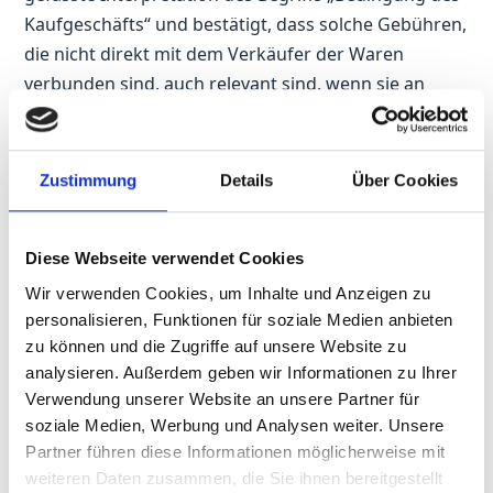
Kaufgeschäfts“ und bestätigt, dass solche Gebühren,
die nicht direkt mit dem Verkäufer der Waren
verbunden sind, auch relevant sind, wenn sie an
Dritte (zum Beispiel den Lizenzgeber) gezahlt
werden.
Zustimmung
Details
Über Cookies
Praxis-Beispiel:
Ein Unternehmen führte Waren ein, für die
Diese Webseite verwendet Cookies
Lizenzgebühren anfielen. Diese Gebühren hatte das
Wir verwenden Cookies, um Inhalte und Anzeigen zu
Unternehmen nicht in der angegebenen
personalisieren, Funktionen für soziale Medien anbieten
Zollwertberechnung aufgeführt. Die Zollbehörden stellten
zu können und die Zugriffe auf unsere Website zu
bei einer Prüfung fest, dass diese Gebühren in die
analysieren. Außerdem geben wir Informationen zu Ihrer
Verwendung unserer Website an unsere Partner für
Zollwertberechnung einbezogen werden müssen, da ihre
soziale Medien, Werbung und Analysen weiter. Unsere
Zahlung als unabdingbar für den Verkauf angesehen
Partner führen diese Informationen möglicherweise mit
wurde.
weiteren Daten zusammen, die Sie ihnen bereitgestellt