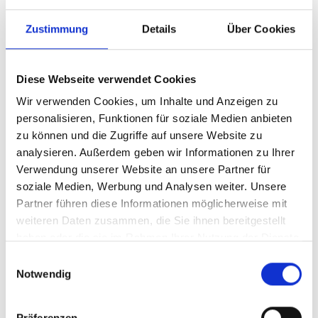
ersetzen und nicht nur von untergeordneter
Bedeutung sind. Fachlich vorgebildetes Personal
Zustimmung
Details
Über Cookies
sind die im Betrieb des Freiberuflers beschäftigten
Personen, aber auch Subunternehmer oder freie
Diese Webseite verwendet Cookies
Mitarbeiter. Bedient sich der Angehörige eines freien
Berufs einer entsprechenden Mithilfe, muss er
Wir verwenden Cookies, um Inhalte und Anzeigen zu
personalisieren, Funktionen für soziale Medien anbieten
aufgrund eigener Fachkenntnisse leitend und
zu können und die Zugriffe auf unsere Website zu
eigenverantwortlich tätig werden. Für einen Arzt
analysieren. Außerdem geben wir Informationen zu Ihrer
bzw. Zahnarzt bedeutet dies, dass er eine
Verwendung unserer Website an unsere Partner für
höchstpersönliche, individuelle Arbeitsleistung am
soziale Medien, Werbung und Analysen weiter. Unsere
Patienten schuldet und deshalb einen wesentlichen
Partner führen diese Informationen möglicherweise mit
Teil der ärztlichen Leistungen selbst erbringen muss.
weiteren Daten zusammen, die Sie ihnen bereitgestellt
haben oder die sie im Rahmen Ihrer Nutzung der Dienste
Ausreichend ist, dass er aufgrund seiner
gesammelt haben.
Einwilligungsauswahl
Fachkenntnisse durch regelmäßige und eingehende
Notwendig
Kontrolle maßgeblich auf die Tätigkeit des
angestellten Fachpersonals – patientenbezogen –
Präferenzen