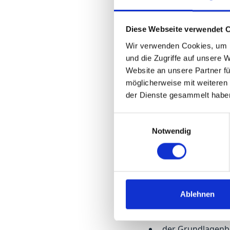
Die Mutter ist aufgrun
medizinischen Dienst m
Diese Webseite verwendet 
häuslichen Umfeld und 
Wir verwenden Cookies, um I
ein. Angaben zum Pfle
und die Zugriffe auf unsere 
2025 reichte die Tocht
Website an unsere Partner fü
beantragte die Änderu
möglicherweise mit weiteren
der Dienste gesammelt habe
Pflegepauschbetrages.
Einwilligungsauswahl
Nach § 175 Abs. 1 Sa
Notwendig
Grundlagenbescheid e
Bedeutung ist. Grund
ist. Dazu gehört auc
Gewährung eines Pfl
Festsetzungsfrist
an
Ablehnen
getroffenen Feststel
der Grundlagenbe