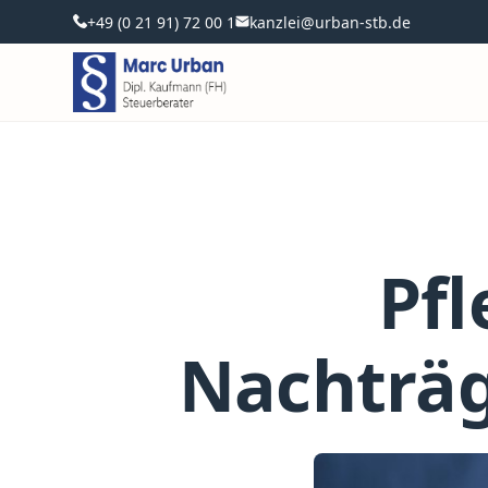
+49 (0 21 91) 72 00 1
kanzlei@urban-stb.de
Pf
Nachträg