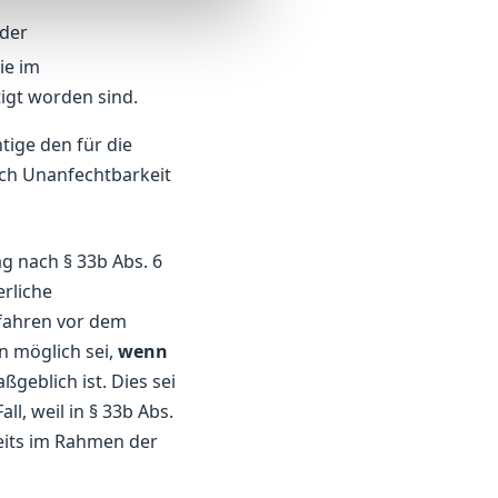
oder
ie im
igt worden sind.
tige den für die
ach Unanfechtbarkeit
 nach § 33b Abs. 6
erliche
fahren vor dem
n möglich sei,
wenn
eblich ist. Dies sei
l, weil in § 33b Abs.
eits im Rahmen der