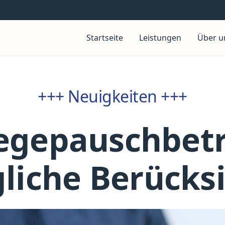
Startseite
Leistungen
Über u
+++ Neuigkeiten +++
legepauschbetr
liche Berücks