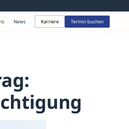
ns
News
Karriere
Termin buchen
ag:
ichtigung