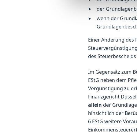
der Grundlagenbe
wenn der Grundla
Grundlagenbesche
Einer Änderung des F
Steuervergünstigung 
des Steuerbescheids ge
Im Gegensatz zum Be
EStG neben dem Pfl
Vergünstigung zu er
Finanzgericht Düssel
allein
der Grundlagen
hinsichtlich der Berü
6 EStG weitere Vorau
Einkommensteuererk