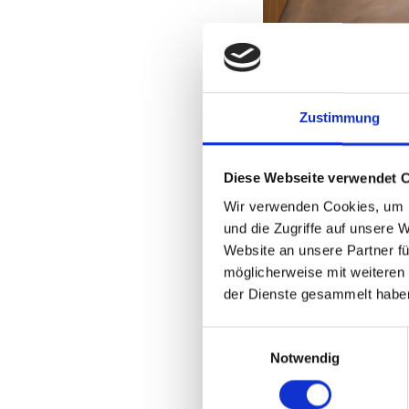
Zustimmung
Das Finanzgericht ha
Anwälten eingeht, ke
angeschlossenen Anw
Diese Webseite verwendet 
der Gesellschaft fac
Wir verwenden Cookies, um I
fehlende persönliche
und die Zugriffe auf unsere 
Einkünfte der Partne
Website an unsere Partner fü
werden und daher al
möglicherweise mit weiteren
der Dienste gesammelt habe
Entscheidend ist die
Einwilligungsauswahl
des Berufsbildes, wie
Notwendig
dass ohne substanzie
werden kann, dass di