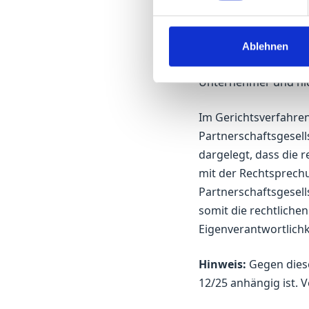
Das gilt selbst dann,
besitzen. Auch durch
Partnerschaftsgesell
Ablehnen
und den sogenannten 
Unternehmer und nich
Im Gerichtsverfahren
Partnerschaftsgesell
dargelegt, dass die 
mit der Rechtsprech
Partnerschaftsgesell
somit die rechtlichen
Eigenverantwortlichk
Hinweis:
Gegen diese
12/25 anhängig ist. 