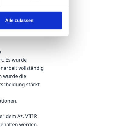
on wie die Partner
tion der
hen den Partnern
Alle zulassen
ständige
r
rt. Es wurde
narbeit vollständig
h wurde die
ntscheidung stärkt
ationen.
r dem Az. VIII R
ngehalten werden.