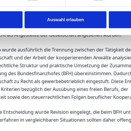
 wenn die externen Anwälte die gleiche fachliche Qualifikati
 die formalen Vertragsstrukturen und die interne Organisa
schaft wurde die Trennung der Verantwortlichkeiten zwisc
Auswahl erlauben
„assoziierten Partnern“ verdeutlicht, welche eher als selb
t als Angestellte der Gesellschaft angesehen wurden.
 wurde ausführlich die Trennung zwischen der Tätigkeit de
schaft und der Arbeit der kooperierenden Anwälte analysie
rechtliche Struktur und praktische Umsetzung der Zusamme
ung des Bundesfinanzhofes (BFH) übereinstimmen. Dadurc
schaft zu Recht als gewerbebetrieblich eingestuft. Diese E
 Kriterien bezüglich der Ausübung eines freien Berufs, der
eit sowie den steuerrechtlichen Folgen beruflicher Kooper
 Entscheidung wurde Revision eingelegt, die beim BFH unte
Verfahren in vergleichbaren Situationen sollten daher offe