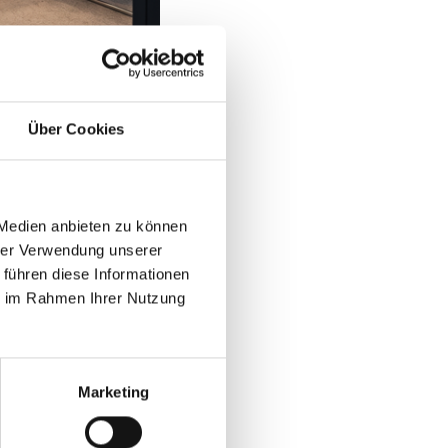
Über Cookies
ooperationen mit
 wenn die
ne dass die Partner
gebunden sind. Dieses
 Medien anbieten zu können
n Mandaten erzielten
hrer Verwendung unserer
ung“ umqualifiziert
 führen diese Informationen
ie im Rahmen Ihrer Nutzung
nder Rolle“ im Sinne
ericht stellte fest,
Marketing
tner nicht behauptet
twortung resultieren.