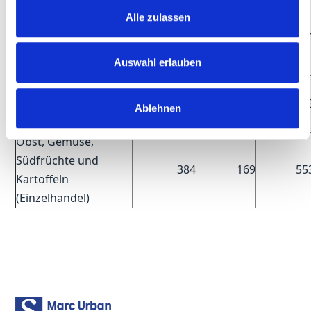
Milch,
Alle zulassen
Milcherzeugnissen,
721
0
72
Fettwaren und Eiern
Auswahl erlauben
(Einzelhandel)
Nahrungs- und
Genussmittel,
1.395
368
1.76
Ablehnen
Einzelhandel
Obst, Gemüse,
Südfrüchte und
384
169
55
Kartoffeln
(Einzelhandel)