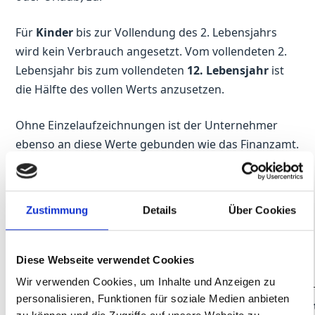
Für
Kinder
bis zur Vollendung des 2. Lebensjahrs
wird kein Verbrauch angesetzt. Vom vollendeten 2.
Lebensjahr bis zum vollendeten
12. Lebensjahr
ist
die Hälfte des vollen Werts anzusetzen.
Ohne Einzelaufzeichnungen ist der Unternehmer
ebenso an diese Werte gebunden wie das Finanzamt.
Bei den Werten in der nachstehenden Tabelle
handelt es sich um
Jahreswerte
(Nettobeträge ohne
Umsatzsteuer). Die Umsatzsteuer wird jeweils mit
Zustimmung
Details
Über Cookies
19% bzw. 7% dazugerechnet. Pauschbeträge für
unentgeltliche Wertabgaben gibt es nur für die in
der Tabelle genannten und für artverwandte
Diese Webseite verwendet Cookies
Branchen.
Wir verwenden Cookies, um Inhalte und Anzeigen zu
ermäßigter
voller
personalisieren, Funktionen für soziale Medien anbieten
insgesam